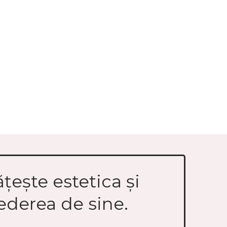
țește estetica și
ederea de sine.