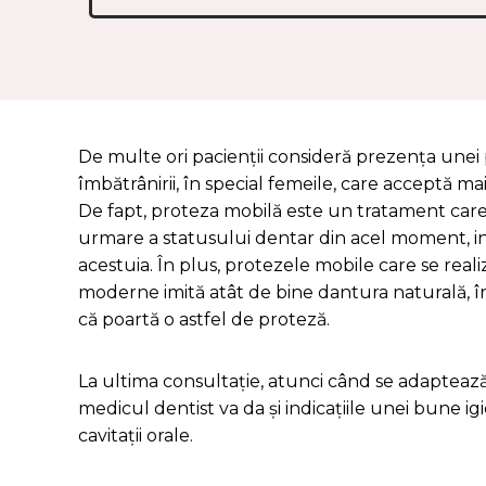
De multe ori pacienții consideră prezența une
îmbătrânirii, în special femeile, care acceptă m
De fapt, proteza mobilă este un tratament care 
urmare a statusului dentar din acel moment, in
acestuia. În plus, protezele mobile care se real
moderne imită atât de bine dantura naturală, î
că poartă o astfel de proteză.
La ultima consultație, atunci când se adaptează
medicul dentist va da și indicațiile unei bune igie
cavitații orale.