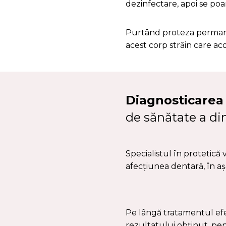
dezinfectare, apoi se poar
Purtând proteza permane
acest corp străin care ac
Diagnosticarea
de sănătate a din
Specialistul în protetică v
afecțiunea dentară, în așa
Pe lângă tratamentul efe
rezultatului obținut, pe