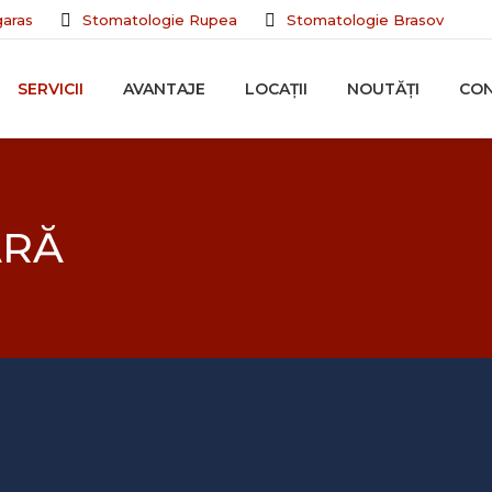
aras
Stomatologie Rupea
Stomatologie Brasov
SERVICII
AVANTAJE
LOCAȚII
NOUTĂȚI
CO
ARĂ
ră