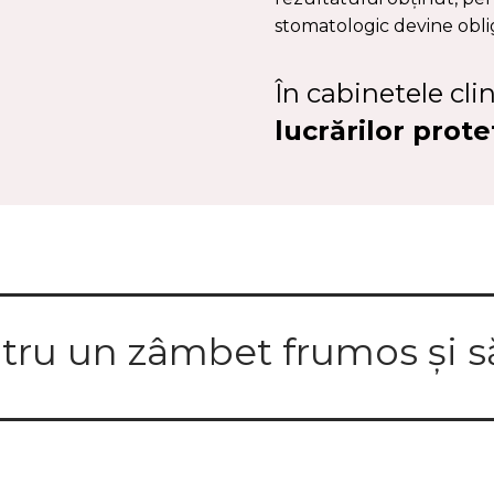
stomatologic devine oblig
În cabinetele clin
lucrărilor prot
tru un zâmbet frumos și s