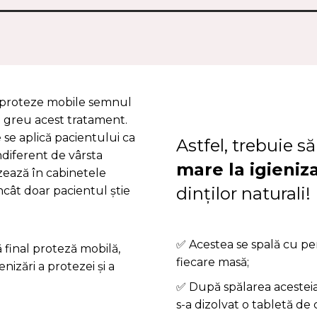
i proteze mobile semnul
ai greu acest tratament.
se aplică pacientului ca
Astfel, trebuie s
diferent de vârsta
mare la igieniz
izează în cabinetele
dinților naturali!
ncât doar pacientul știe
✅ Acestea se spală cu per
 final proteză mobilă,
fiecare masă;
nizări a protezei şi a
✅ După spălarea acesteia
s-a dizolvat o tabletă de 