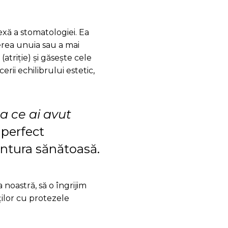
xă a stomatologiei. Ea
erea unuia sau a mai
atriție) și găsește cele
erii echilibrului estetic,
a ce ai avut
 perfect
antura sănătoasă.
 noastră, să o îngrijim
ților cu protezele