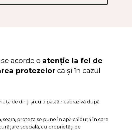
ă se acorde o
atenție la fel de
area protezelor
ca și în cazul
iuța de dinți şi cu o pastă neabrazivă după
, seara, proteza se pune în apă călduță în care
curățare specială, cu proprietăți de