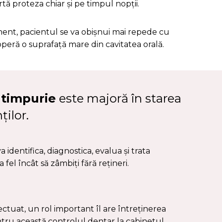
tă proteza chiar și pe timpul nopții.
nt, pacientul se va obișnui mai repede cu
operă o suprafață mare din cavitatea orală.
 timpurie
este majoră în starea
ților.
a identifica, diagnostica, evalua și trata
 fel încât să zâmbiți fără rețineri.
ctuat, un rol important îl are întreținerea
ntru această controlul dentar la cabinetul