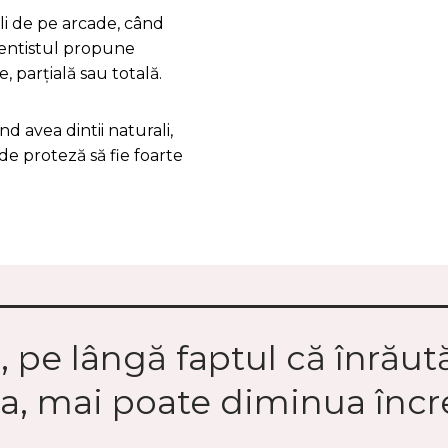
li de pe arcade, când
, dentistul propune
, parțială sau totală.
d avea dintii naturali,
de proteză să fie foarte
, pe lângă faptul că înrăută
ea, mai poate diminua încr