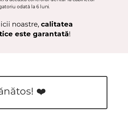
atoriu odată la 6 luni.
icii noastre,
calitatea
etice este garantată
!
ănătos! ❤️