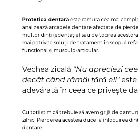
Protetica dentară
este ramura cea mai comple
analizează arcadele dentare afectate de pierd
multor dinți (edentație) sau de tocirea acestora (
mai potrivite soluții de tratament în scopul refac
funcțional și musculo-articular.
Vechea zicală
"Nu apreciezi cee
decât când rămâi fără el!"
este
adevărată în ceea ce privește d
Cu toții știm că trebuie să avem grijă de dantura
zilnic. Pierderea acesteia duce la înlocuirea din
dentare.