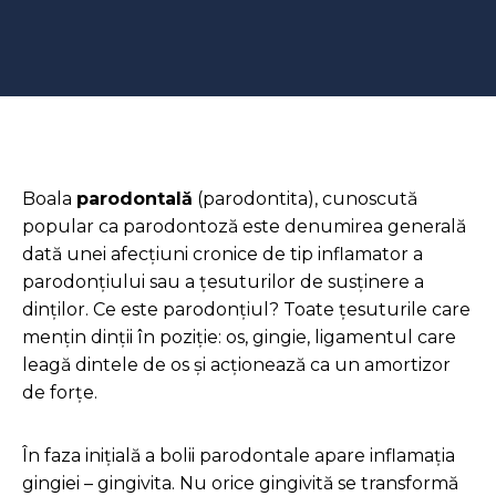
Boala
parodontală
(parodontita), cunoscută
popular ca parodontoză este denumirea generală
dată unei afecțiuni cronice de tip inflamator a
parodonțiului sau a țesuturilor de susținere a
dinților. Ce este parodonțiul? Toate țesuturile care
mențin dinții în poziție: os, gingie, ligamentul care
leagă dintele de os și acționează ca un amortizor
de forțe.
În faza inițială a bolii parodontale apare inflamația
gingiei – gingivita. Nu orice gingivită se transformă