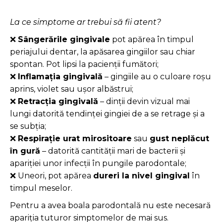
La ce simptome ar trebui să fii atent?
❌
Sângerările gingivale
pot apărea în timpul
periajului dentar, la apăsarea gingiilor sau chiar
spontan. Pot lipsi la pacienții fumători;
❌
Inflamația gingivală
– gingiile au o culoare roșu
aprins, violet sau ușor albăstrui;
❌
Retracția gingivală
– dinții devin vizual mai
lungi datorită tendinței gingiei de a se retrage și a
se subția;
❌
Respirație urat mirositoare
sau
gust neplăcut
în gură
– datorită cantității mari de bacterii și
apariției unor infecții în pungile parodontale;
❌ Uneori, pot apărea
dureri la nivel gingival
în
timpul meselor.
Pentru a avea boala parodontală nu este necesară
apariția tuturor simptomelor de mai sus.