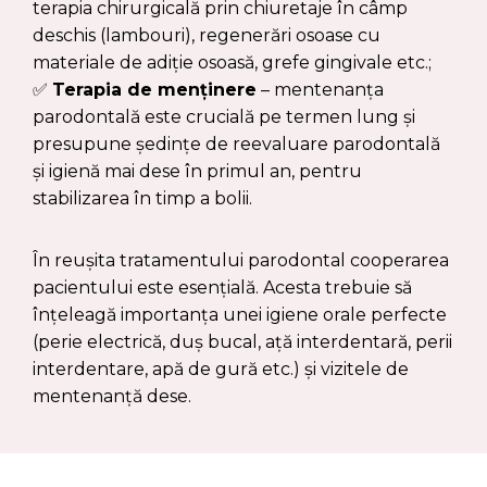
terapia chirurgicală prin chiuretaje în câmp
deschis (lambouri), regenerări osoase cu
materiale de adiție osoasă, grefe gingivale etc.;
✅
Terapia de menținere
– mentenanța
parodontală este crucială pe termen lung și
presupune ședințe de reevaluare parodontală
și igienă mai dese în primul an, pentru
stabilizarea în timp a bolii.
În reușita tratamentului parodontal cooperarea
pacientului este esențială. Acesta trebuie să
înțeleagă importanța unei igiene orale perfecte
(perie electrică, duș bucal, ață interdentară, perii
interdentare, apă de gură etc.) și vizitele de
mentenanță dese.