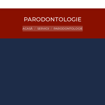
PARODONTOLOGIE
You are here:
ACASĂ
SERVICII
PARODONTOLOGIE
Parodontologie
🦷 DIODENTA!
Parodontologia
este specializată în
diagnosticarea și tratarea bolilor ce
afectează gingia și țesuturile de