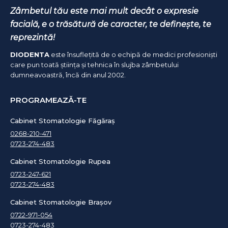
Zâmbetul tău este mai mult decât o expresie
facială, e o trăsătură de caracter, te definește, te
reprezintă!
DIODENTA
este însuflețită de o echipă de medici profesioniști
care pun toată știința și tehnica în slujba zâmbetului
dumneavoastră, încă din anul 2002.
PROGRAMEAZĂ-TE
Cabinet Stomatologie Făgăraș
0268-210-471
0723-274-483
Cabinet Stomatologie Rupea
0723-247-621
0723-274-483
Cabinet Stomatologie Brașov
0722-971-054
0723-274-483