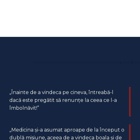
„Înainte de a vindeca pe cineva, întreabă-l
dacă este pregătit să renunțe la ceea ce l-a
îmbolnăvit!”
„Medicina și-a asumat aproape de la început o
dublă misiune, aceea de a vindeca boala și de